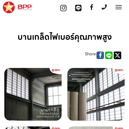
Tog
nav
บานเกล็ดไฟเบอร์คุณภาพสูง
Share